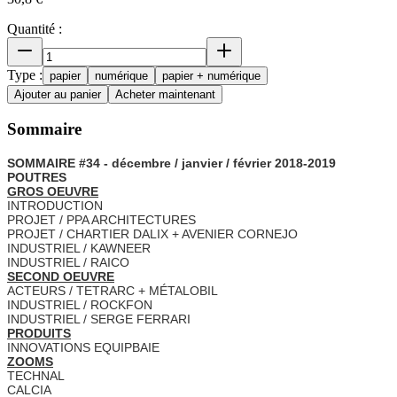
Quantité :
Type :
papier
numérique
papier + numérique
Ajouter au panier
Acheter maintenant
Sommaire
SOMMAIRE #34 - décembre / janvier / février 2018-2019
POUTRES
GROS OEUVRE
INTRODUCTION
PROJET / PPA ARCHITECTURES
PROJET / CHARTIER DALIX + AVENIER CORNEJO
INDUSTRIEL / KAWNEER
INDUSTRIEL / RAICO
SECOND OEUVRE
ACTEURS / TETRARC + MÉTALOBIL
INDUSTRIEL / ROCKFON
INDUSTRIEL / SERGE FERRARI
PRODUITS
INNOVATIONS EQUIPBAIE
ZOOMS
TECHNAL
CALCIA