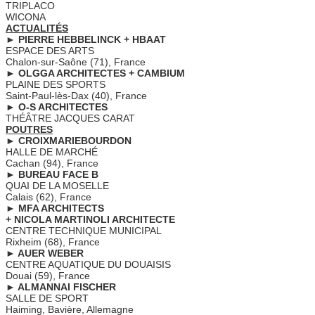
TRIPLACO
WICONA
ACTUALITÉS
► PIERRE HEBBELINCK + HBAAT
ESPACE DES ARTS
Chalon-sur-Saône (71), France
► OLGGA ARCHITECTES + CAMBIUM
PLAINE DES SPORTS
Saint-Paul-lès-Dax (40), France
► O-S ARCHITECTES
THÉÂTRE JACQUES CARAT
POUTRES
► CROIXMARIEBOURDON
HALLE DE MARCHÉ
Cachan (94), France
► BUREAU FACE B
QUAI DE LA MOSELLE
Calais (62), France
► MFA ARCHITECTS
+ NICOLA MARTINOLI ARCHITECTE
CENTRE TECHNIQUE MUNICIPAL
Rixheim (68), France
► AUER WEBER
CENTRE AQUATIQUE DU DOUAISIS
Douai (59), France
► ALMANNAI FISCHER
SALLE DE SPORT
Haiming, Bavière, Allemagne