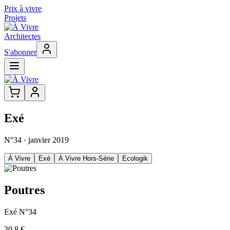
Prix à vivre
Projets
Architectes
S'abonner
Exé
N°
34
· janvier 2019
À Vivre
Exé
À Vivre Hors-Série
Ecologik
Poutres
Exé
N°
34
30,8 €