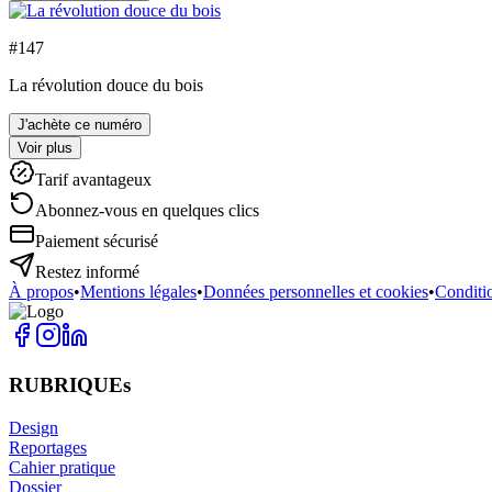
#
147
La révolution douce du bois
J'achète ce numéro
Voir plus
Tarif avantageux
Abonnez-vous en quelques clics
Paiement sécurisé
Restez informé
À propos
•
Mentions légales
•
Données personnelles et cookies
•
Conditi
RUBRIQUEs
Design
Reportages
Cahier pratique
Dossier